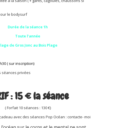
ée à la saison ( + gants, cagoules, chaussons si
our le bodysurf
Durée de la séance 1h
Toute l’année
lage de Gros Jonc au Bois Plage
30 ( sur inscription)
es séances privées
IF : 15 € la séance
( Forfait 10 séances : 130 €)
e cadeau avec des séances Pop Océan : contacte- moi
 l’océan sur le corps et le mental ne sont