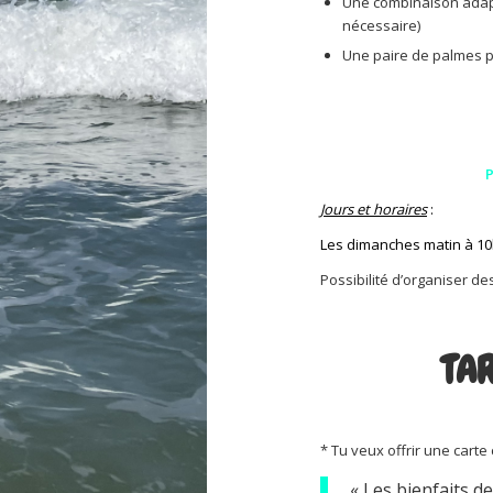
Une combinaison adapt
nécessaire)
Une paire de palmes p
P
Jours et horaires
:
Les dimanches matin à 10h
Possibilité d’organiser d
TAR
* Tu veux offrir une cart
« Les bienfaits de